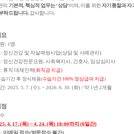
관의
기본적
,
핵심적 업무는
‘
상담
’
이며
,
이를 위한
자기통찰과 자
 부탁드립니다
.
감사합니다
.
개요
원
: 1
명
야
:
정신건강 및 자살예방사업
(
상담 및 사례관리
)
격
:
정신건강전문요원
,
사회복지사
,
간호사
,
임상심리사
태
:
휴직 대체인력
(
)
퇴직금 지급
수습기간 후 정식채용
(
수습기간
100%
정상급여 지급
)
간
: 2025. 5. 7. (
수
). ~ 2026. 6. 30. (
화
) /
약
1
년
2
개월
일정
수
25. 4. 17. (
목
) ~ 4. 24. (
목
) 18:00
까지
(8
일간
)
법
:
이메일 접수
(
방문접수 불가
)