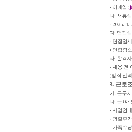
-
이메일
:
j
나
.
서류심
◦
2025. 4. 
다
.
면접심
◦
면접일
◦
면접장
라
.
합격자
◦
채용 전 
(
범죄 전력
3.
근로
가
.
근무시
나
.
급 여
:
-
사업안
-
명절휴가
-
가족수