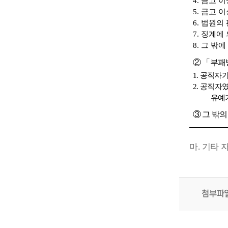
4.
금고 이
5.
금고 이
6.
법원의 
7.
징계에 
8.
그 밖에
② 「
부패
1.
공직자가
2.
공직자였
유예
③
그 밖의
마
.
기타 
첨부파