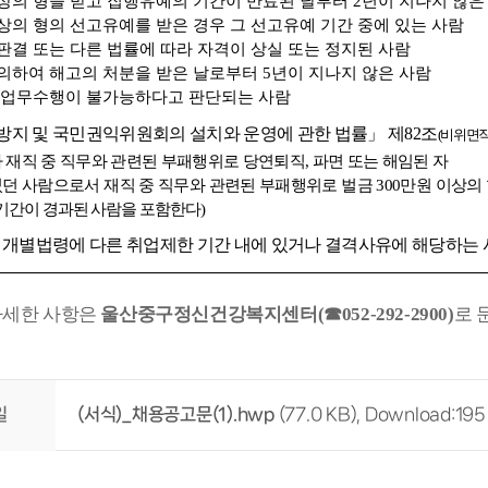
상의 형을 받고 집행유예의 기간이 만료된 날부터
2
년이 지나지 않은
상의 형의 선고유예를 받은 경우 그 선고유예 기간 중에 있는 사람
판결 또는 다른 법률에 따라 자격이 상실 또는 정지된 사람
의하여 해고의 처분을 받은 날로부터
5
년이 지나지 않은 사람
 업무수행이 불가능하다고 판단되는 사람
방지 및 국민권익위원회의 설치와 운영에 관한 법률
」
제
82
조
(
비위면직
 재직 중 직무와 관련된 부패행위로 당연퇴직
,
파면 또는 해임된 자
던 사람으로서 재직 중 직무와 관련된 부패행위로 벌금
300
만원 이상의
기간이 경과된 사람을 포함한다
)
 개별법령에 다른 취업제한 기간 내에 있거나 결격사유에 해당하는
자세한 사항은
울산중구정신건강복지센터
(
☎
052-292-2900)
로 
일
(서식)_채용공고문(1).hwp
(77.0 KB), Download:195