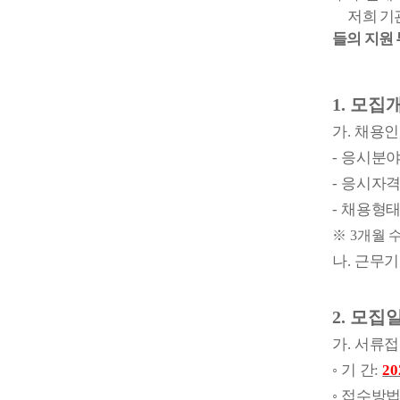
저희 기
들의 지원
1.
모집
가
.
채용인
-
응시분
-
응시자
-
채용형
※
3
개월 
나
.
근무기
2.
모집
가
.
서류접
◦
기 간
:
20
◦
접수방