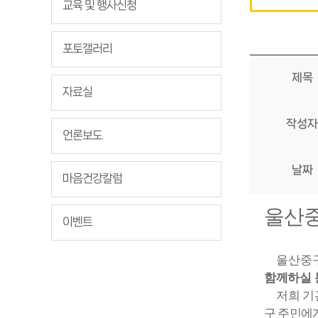
교육 및 행사신청
포토갤러리
제목
자료실
작성자
언론보도
날짜
마음건강칼럼
울산
이벤트
울산중
함께하실 
저희 
구 주민에