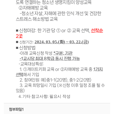
도록 연결하는 청소년 생명지킴이 양성교육
②자해예방 교육
-청소년 자살, 자해에 관한 인식 개선 및 건강한
스트레스 해소방법 교육
■
신청마감
: 한 기관 당
① or
② 교육 선택,
선착순
2곳
화
■
:
2024. 03. 05.(
) ~ 03. 22.(
금
)
신청기간
■
신청방법
:
-아래 교육신청 작성
*구분: 기관
-1교시당 최대 8학급 동시 진행 가능
-교육대상특성:
1.
①게이트키퍼 교육 or
②자해예방 교육 중
1가지
선택
해서 기입
2. 참여인원: 예)중1-1(20명), 중1-2(20명)
3
.
교육 희망일시 기입
(
※
신청 이후 일정 조율 될 수
있음)
4.
기타 참고사항
:
필요시 작성
첨부파일1