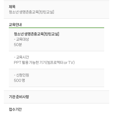
제목
청소년 생명존중교육[틴틴교실]
교육안내
청소년 생명존중교육[틴틴교실]
- 교육대상
50분
- 교육시간
PPT 활용 가능한 기기(빔프로젝터 or TV)
- 신청인원
500 명
기관 준비사항
접수기간