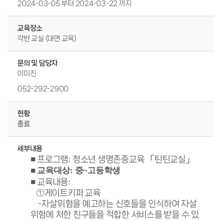
2024-03-05 부터 2024-03-22 까지
교육장소
각반 교실 (대면 교육)
문의 및 담당자
이미진
052-292-2900
현황
종료
세부내용
■
프로그램
:
청소년 생명존중교육 「틴틴교실」
■
교육대상:
중~고등학생
■
교육내용
:
①게이트키퍼 교육
-자살위험을 예고하는 신호들을 인식하여 자살
위험에 처한 친구들을 적합한 서비스를 받을 수 있