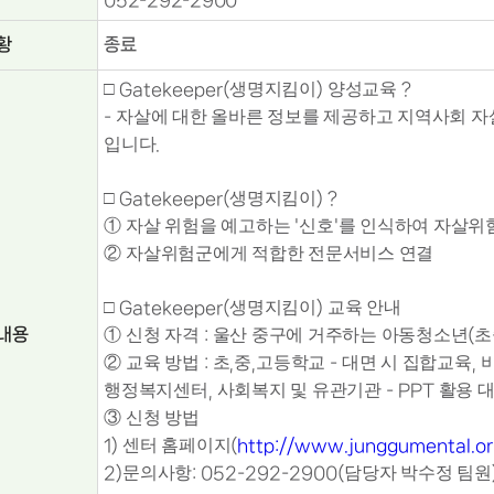
052-292-2900
황
종료
□
생명지킴이
양성교육
Gatekeeper(
)
?
자살에 대한 올바른 정보를 제공하고 지역사회 자
-
입니다
.
□
생명지킴이
Gatekeeper(
) ?
①
자살 위험을 예고하는
신호
를 인식하여 자살위
'
'
②
자살위험군에게 적합한 전문서비스 연결
□
생명지킴이
교육 안내
Gatekeeper(
)
내용
①
신청 자격
울산 중구에 거주하는 아동청소년
초
:
(
②
교육 방법
초
중
고등학교
대면 시 집합교육
:
,
,
-
,
행정복지센터
사회복지 및 유관기관
활용 
,
- PPT
③
신청 방법
센터 홈페이지
1)
(
http://www.junggumental.or.
문의사항
담당자 박수정 팀원
2)
: 052-292-2900(